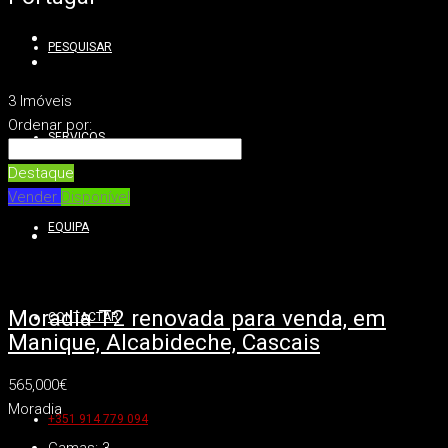
PESQUISAR
3 Imóveis
Ordenar por:
SERVIÇOS
Destaque
Vender
Disponível
EQUIPA
Moradia T2 renovada para venda, em
CONTACTAR
Manique, Alcabideche, Cascais
565,000€
Moradia
+351 914 779 094
Camas:
3